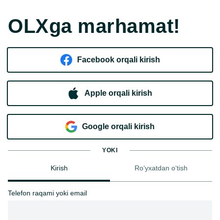
OLXga marhamat!
Facebook orqali kirish​
Apple orqali kirish
Goo​g​le orqali kirish
YOKI
Kirish
Ro‘yxatdan o‘tish
Telefon raqami yoki email