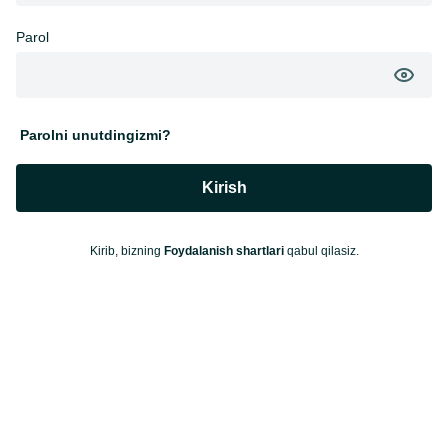
Parol
Parolni unutdingizmi?
Kirish
Kirib, bizning
Foydalanish shartlari
qabul qilasiz.