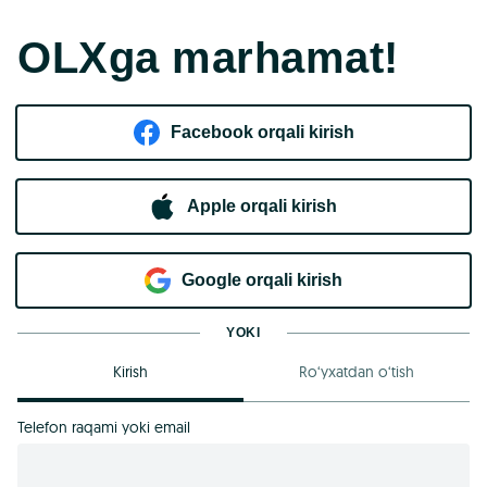
OLXga marhamat!
Facebook orqali kirish​
Apple orqali kirish
Goo​g​le orqali kirish
YOKI
Kirish
Ro‘yxatdan o‘tish
Telefon raqami yoki email