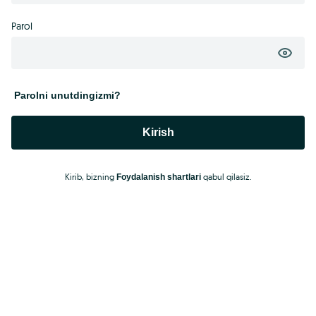
Parol
Parolni unutdingizmi?
Kirish
Kirib, bizning
qabul qilasiz.
Foydalanish shartlari