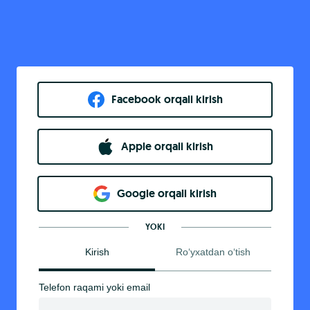
Facebook orqali kirish​
Apple orqali kirish
Goo​g​le orqali kirish
YOKI
Kirish
Ro‘yxatdan o‘tish
Telefon raqami yoki email