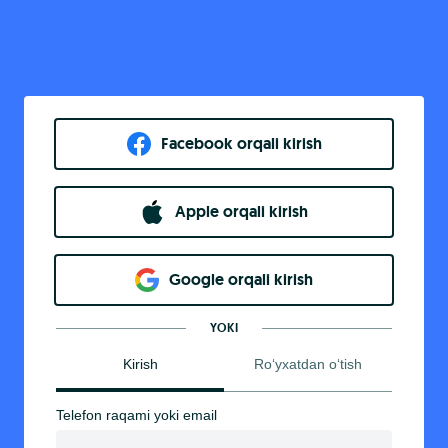
Facebook orqali kirish​
Apple orqali kirish
Goo​g​le orqali kirish
YOKI
Kirish
Ro‘yxatdan o‘tish
Telefon raqami yoki email