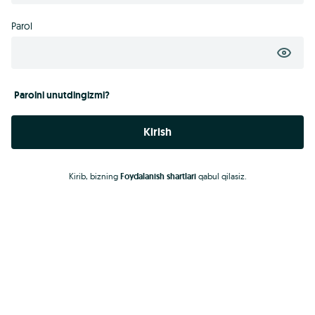
Parol
Parolni unutdingizmi?
Kirish
Kirib, bizning
Foydalanish shartlari
qabul qilasiz.