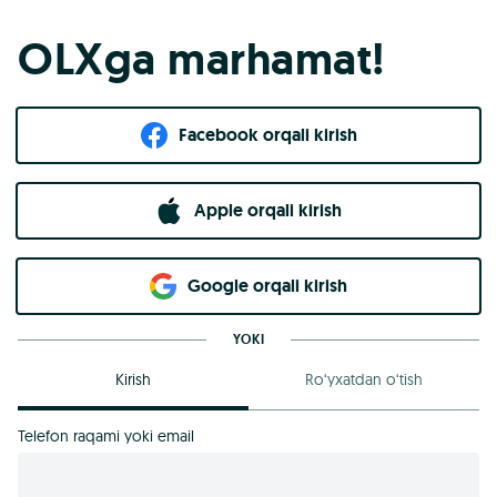
OLXga marhamat!
Facebook orqali kirish​
Apple orqali kirish
Goo​g​le orqali kirish
YOKI
Kirish
Ro‘yxatdan o‘tish
Telefon raqami yoki email