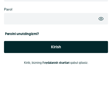
Parol
Parolni unutdingizmi?
Kirish
Foydalanish shartlari
Kirib, bizning
qabul qilasiz.