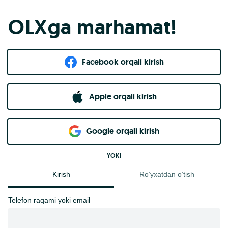
OLXga marhamat!
Facebook orqali kirish​
Apple orqali kirish
Goo​g​le orqali kirish
YOKI
Kirish
Ro‘yxatdan o‘tish
Telefon raqami yoki email