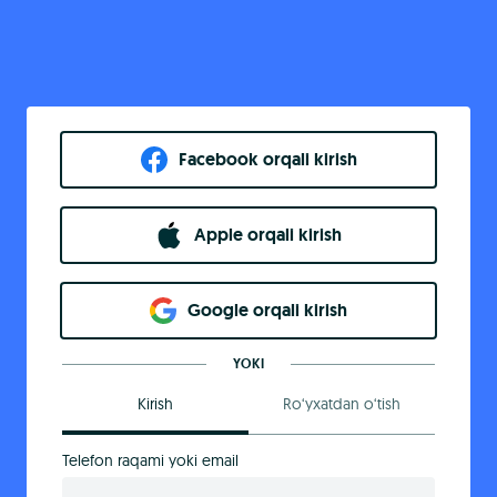
Facebook orqali kirish​
Apple orqali kirish
Goo​g​le orqali kirish
YOKI
Kirish
Ro‘yxatdan o‘tish
Telefon raqami yoki email