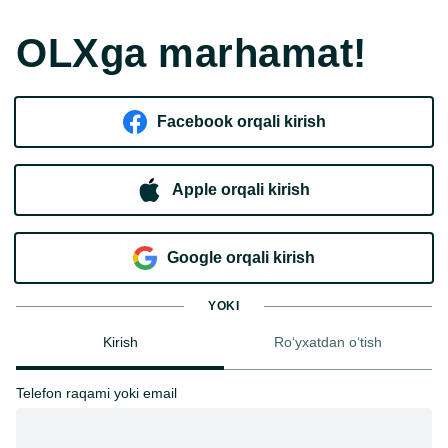
OLXga marhamat!
Facebook orqali kirish​
Apple orqali kirish
Goo​g​le orqali kirish
YOKI
Kirish
Ro‘yxatdan o‘tish
Telefon raqami yoki email