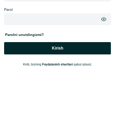
Parol
Parolni unutdingizmi?
Kirish
Kirib, bizning
Foydalanish shartlari
qabul qilasiz.