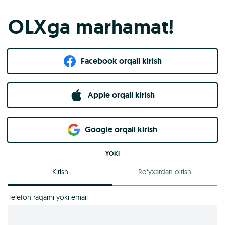
OLXga marhamat!
Facebook orqali kirish​
Apple orqali kirish
Goo​g​le orqali kirish
YOKI
Kirish
Ro‘yxatdan o‘tish
Telefon raqami yoki email