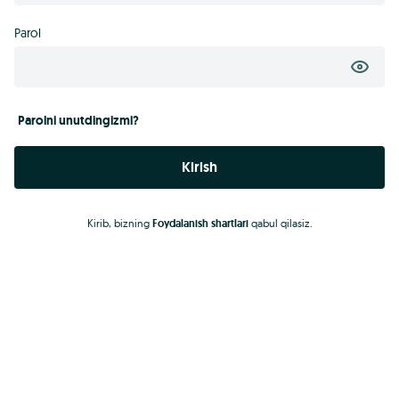
Parol
Parolni unutdingizmi?
Kirish
Kirib, bizning
Foydalanish shartlari
qabul qilasiz.