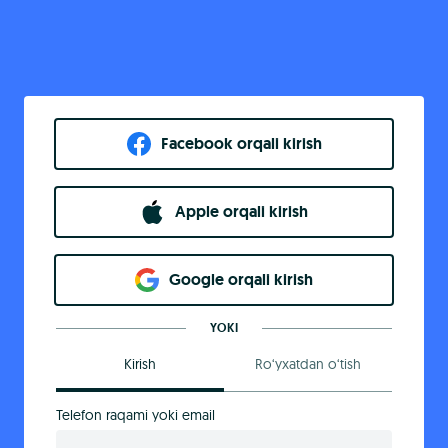
Facebook orqali kirish​
Apple orqali kirish
Goo​g​le orqali kirish
YOKI
Kirish
Ro‘yxatdan o‘tish
Telefon raqami yoki email