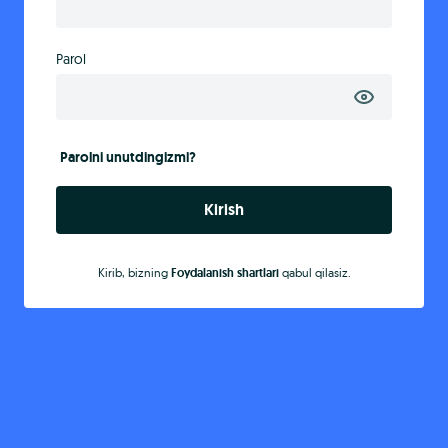
Parol
Parolni unutdingizmi?
Kirish
Kirib, bizning
Foydalanish shartlari
qabul qilasiz.