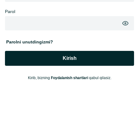
Parol
Parolni unutdingizmi?
Kirish
Kirib, bizning
Foydalanish shartlari
qabul qilasiz.