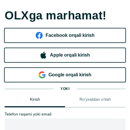
OLXga marhamat!
Facebook orqali kirish​
Apple orqali kirish
Goo​g​le orqali kirish
YOKI
Kirish
Ro‘yxatdan o‘tish
Telefon raqami yoki email