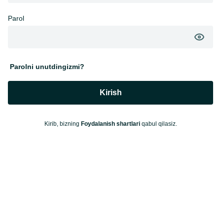
Parol
Parolni unutdingizmi?
Kirish
Kirib, bizning
Foydalanish shartlari
qabul qilasiz.