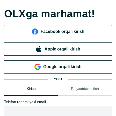
OLXga marhamat!
Facebook orqali kirish​
Apple orqali kirish
Goo​g​le orqali kirish
YOKI
Kirish
Ro‘yxatdan o‘tish
Telefon raqami yoki email