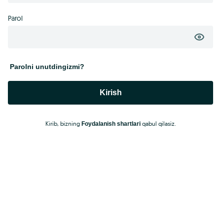
Parol
Parolni unutdingizmi?
Kirish
Kirib, bizning
qabul qilasiz.
Foydalanish shartlari