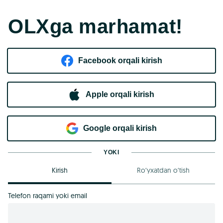
OLXga marhamat!
Facebook orqali kirish​
Apple orqali kirish
Goo​g​le orqali kirish
YOKI
Kirish
Ro‘yxatdan o‘tish
Telefon raqami yoki email