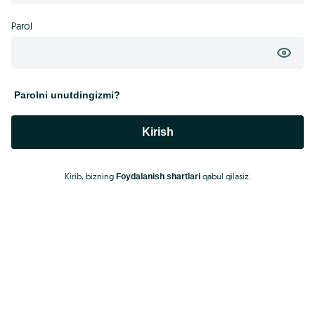
Parol
Parolni unutdingizmi?
Kirish
Kirib, bizning
qabul qilasiz.
Foydalanish shartlari