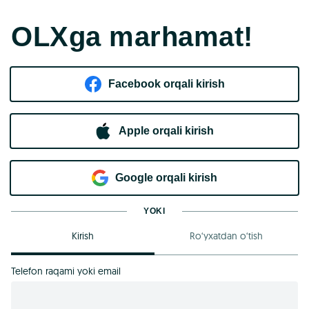
OLXga marhamat!
Facebook orqali kirish​
Apple orqali kirish
Goo​g​le orqali kirish
YOKI
Kirish
Ro‘yxatdan o‘tish
Telefon raqami yoki email