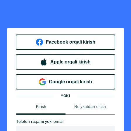
Facebook orqali kirish​
Apple orqali kirish
Goo​g​le orqali kirish
YOKI
Kirish
Ro‘yxatdan o‘tish
Telefon raqami yoki email