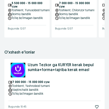
Skuter/Moped
SKUTER / MOPED |
Сво
5 500 000 - 15 000 000
7 000 000 - 15 000 000
5 
Kuniga 600 000
Daromadli ish
До 
сум
сум
с
so‘mgacha
Toshkent
, Yunusobod tumani
Toshkent
, Chilonzor tumani
To
Doimiy bandlik
Doimiy bandlik
Do
To‘liq bo‘lmagan bandlik
To‘liq bo‘lmagan bandlik
To
Bugunda 12:07
Bugunda 12:07
Bugun
O'xshash e'lonlar
Uzum Tezkor ga KURYER kerak bepul
sumka+forma+tajriba kerak emas!
7 000 000 - 15 000 000 сум
Toshkent
, Yashnobod tumani
Vaqtinchalik bandlik
To‘liq bo‘lmagan bandlik
Bugunda 10:45