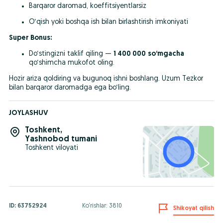
Barqaror daromad, koeffitsiyentlarsiz
O‘qish yoki boshqa ish bilan birlashtirish imkoniyati
Super Bonus:
Do‘stingizni taklif qiling — 
1 400 000
so‘mgacha
qo‘shimcha mukofot oling.
Hozir ariza qoldiring va bugunoq ishni boshlang. Uzum Tezkor 
bilan barqaror daromadga ega bo‘ling.
JOYLASHUV
Toshkent
,
Yashnobod tumani
Toshkent viloyati
ID:
63752924
Ko‘rishlar: 3810
Shikoyat qilish