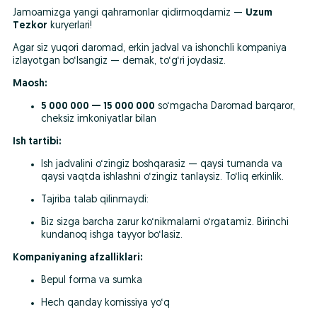
Jamoamizga yangi qahramonlar qidirmoqdamiz — 
Uzum 
Tezkor
 kuryerlari!
Agar siz yuqori daromad, erkin jadval va ishonchli kompaniya 
izlayotgan bo‘lsangiz — demak, to‘g‘ri joydasiz.
Maosh:
5 000 000 — 15 000 000
 so‘mgacha Daromad barqaror, 
cheksiz imkoniyatlar bilan
Ish tartibi:
Ish jadvalini o‘zingiz boshqarasiz — qaysi tumanda va 
qaysi vaqtda ishlashni o‘zingiz tanlaysiz. To‘liq erkinlik.
Tajriba talab qilinmaydi:
Biz sizga barcha zarur ko‘nikmalarni o‘rgatamiz. Birinchi 
kundanoq ishga tayyor bo‘lasiz.
Kompaniyaning afzalliklari:
Bepul forma va sumka
Hech qanday komissiya yo‘q