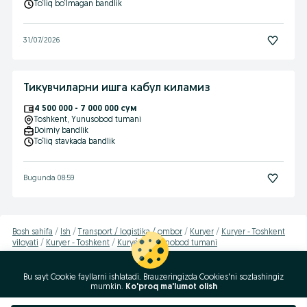
To‘liq bo‘lmagan bandlik
31/07/2026
Тикувчиларни ишга кабул киламиз
4 500 000 - 7 000 000 сум
Toshkent
, Yunusobod tumani
Doimiy bandlik
To‘liq stavkada bandlik
Bugunda 08:59
Bosh sahifa
Ish
Transport / logistika / ombor
Kuryer
Kuryer - Toshkent
viloyati
Kuryer - Toshkent
Kuryer - Yashnobod tumani
Bu sayt Cookie fayllarni ishlatadi. Brauzeringizda Cookies'ni sozlashingiz
RUKN
mumkin.
Ko'proq ma'lumot olish