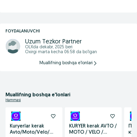
FOYDALANUVCHI
Uzum Tezkor Partner
OLXda
dekabr, 2025
beri
Oxirgi marta kecha 06:58 da bo'lgan
Muallifning boshqa e'lonlari
Muallifning boshqa e'lonlari
Hammasi
Kuryerlar kerak
KURYER kerak AVTO /
Пр
Avto/Moto/Velo/
MOTO / VELO /
кур