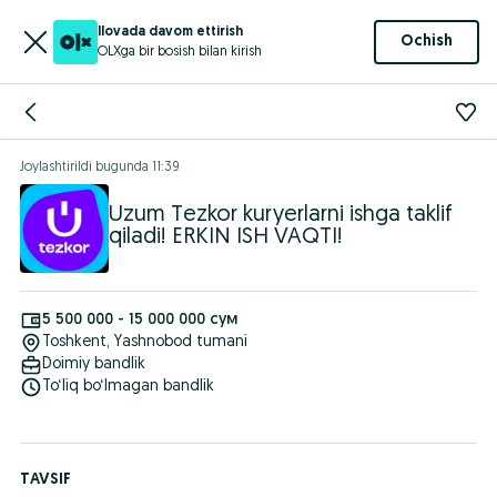
Ilovada davom ettirish
Ochish
OLXga bir bosish bilan kirish
Joylashtirildi
bugunda 11:39
Uzum Tezkor kuryerlarni ishga taklif
qiladi! ERKIN ISH VAQTI!
5 500 000 - 15 000 000 сум
Toshkent
, Yashnobod tumani
Doimiy bandlik
To‘liq bo‘lmagan bandlik
TAVSIF