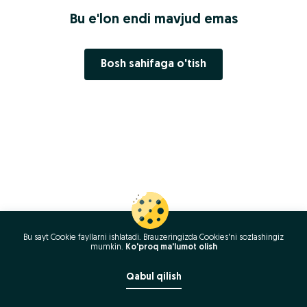
Bu e'lon endi mavjud emas
Bosh sahifaga o'tish
Bu sayt Cookie fayllarni ishlatadi. Brauzeringizda Cookies'ni sozlashingiz
mumkin.
Ko'proq ma'lumot olish
Qabul qilish