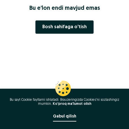
Bu e'lon endi mavjud emas
Bosh sahifaga o'tish
Bu sayt Cookie fayllarni ishlatadi. Brauzeringizda Cookies'ni sozlashingiz
mumkin.
Ko'proq ma'lumot olish
Qabul qilish