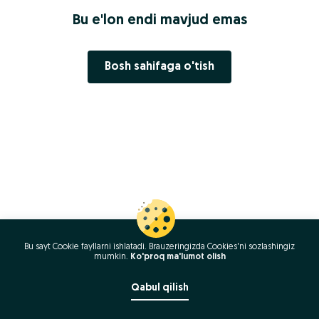
Bu e'lon endi mavjud emas
Bosh sahifaga o'tish
Bu sayt Cookie fayllarni ishlatadi. Brauzeringizda Cookies'ni sozlashingiz
mumkin.
Ko'proq ma'lumot olish
Qabul qilish