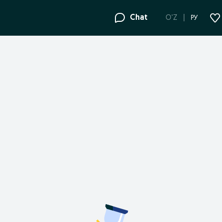
Chat
O'Z
РУ