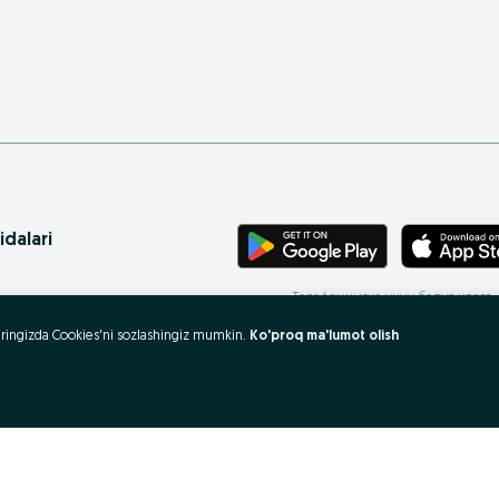
idalari
Телефонингиз учун бепул илова
ritasi
uzeringizda Cookies'ni sozlashingiz mumkin.
Ko'proq ma'lumot olish
 xaritasi
rovlar
 olish va sotish?