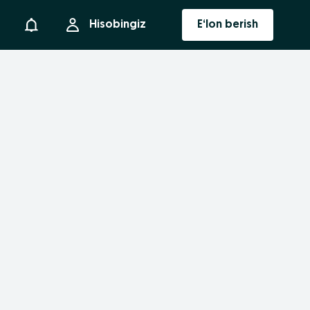
Bildirishnoma
Hisobingiz
E‘lon berish