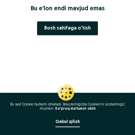
Bu e'lon endi mavjud emas
Bosh sahifaga o'tish
Bu sayt Cookie fayllarni ishlatadi. Brauzeringizda Cookies'ni sozlashingiz
mumkin.
Ko'proq ma'lumot olish
Qabul qilish