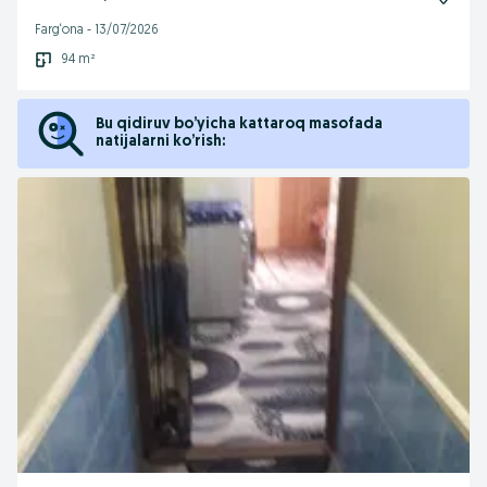
Farg‘ona
-
13/07/2026
94 m²
Bu qidiruv bo’yicha kattaroq masofada
natijalarni ko’rish: