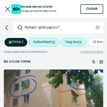
Ilovada davom ettirish
Ochish
OLXga bir bosish bilan kirish
Nimani qidiryapsiz?
Filtrlar
·
2
Ayirboshlash
Farg‘ona
+0 km
Farg‘onada kvartira almashinuvi
Ko‘proq Ko‘rsatish
BIZ 4 E'LON TOPDIK