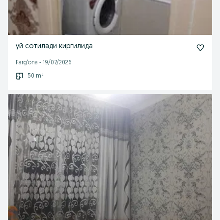
уй сотилади киргилида
Farg‘ona
-
19/07/2026
50 m²