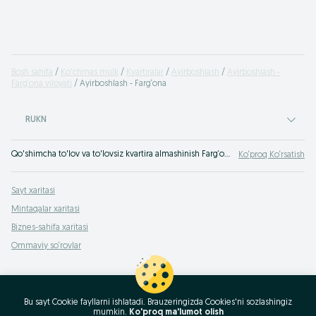
Bosh sahifa
Ko'chmas mulk
Kvartiralar
Ayirboshlash
Ayirboshlash -
Farg‘ona viloyati
Ayirboshlash - Farg‘ona
RUKN
Qo'shimcha to'lov va to'lovsiz kvartira almashinish Farg‘ona. Shaharlar orasida hamda bir shahar ichida kvartiralar bilan almashinish. OLX.uz da Farg‘ona OLX.uz da tez va yaxshi narxda kvartira almashinish mumkin
Ko‘proq Ko‘rsatish
Sayt xaritasi
Mintaqalar xaritasi
Biznes-sahifa xaritasi
Ommaviy so‘rovlar
Bu sayt Cookie fayllarni ishlatadi. Brauzeringizda Cookies'ni sozlashingiz
mumkin.
Ko'proq ma'lumot olish