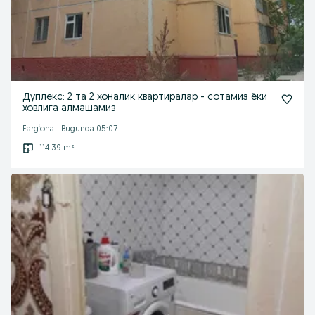
Дуплекс: 2 та 2 хоналик квартиралар - сотамиз ёки
ховлига алмашамиз
Farg‘ona
-
Bugunda 05:07
114.39 m²