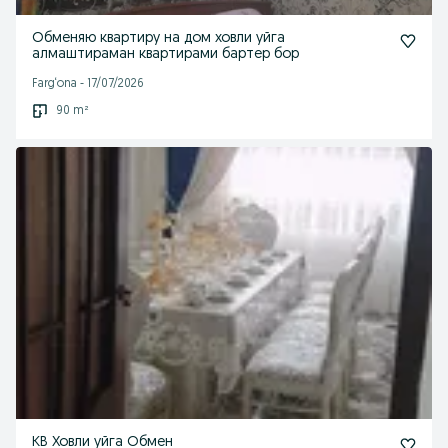
Обменяю квартиру на дом ховли уйга
алмаштираман квартирами бартер бор
Farg‘ona
-
17/07/2026
90 m²
КВ Ховли уйга Обмен