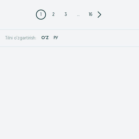
1
2
3
...
16
O'Z
РУ
Tilni o'zgartirish: