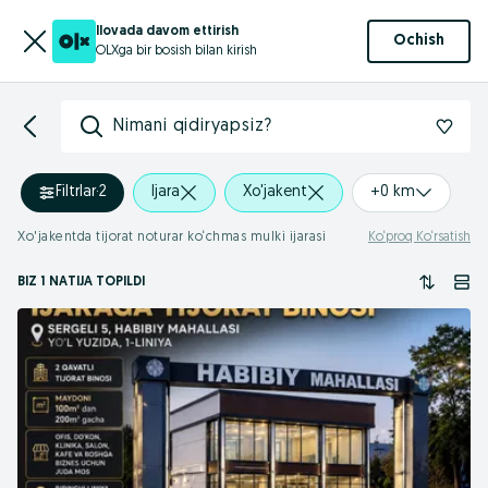
Ilovada davom ettirish
Ochish
OLXga bir bosish bilan kirish
Nimani qidiryapsiz?
Filtrlar
·
2
Ijara
Xo'jakent
+0 km
Xo'jakentda tijorat noturar ko‘chmas mulki ijarasi
Ko‘proq Ko‘rsatish
BIZ 1 NATIJA TOPILDI