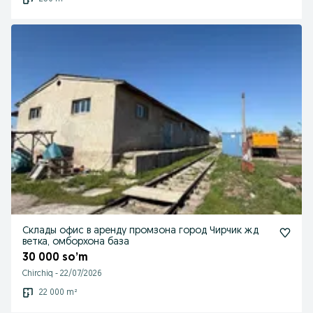
Склады офис в аренду промзона город Чирчик жд
ветка, омборхона база
30 000 so’m
Chirchiq
-
22/07/2026
22 000 m²