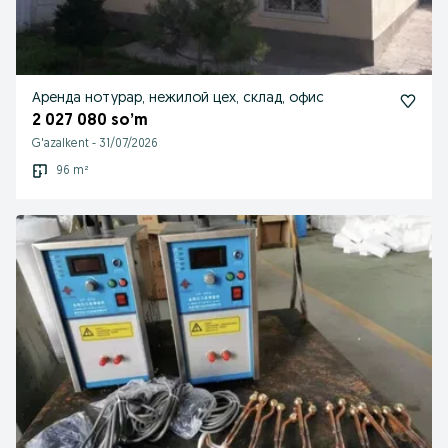
Аренда нотурар, нежилой цех, склад, офис
2 027 080 so’m
G'azalkent
-
31/07/2026
96 m²