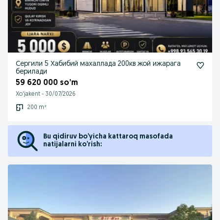
Сергили 5 Хабибий махаллада 200кв жой ижарага
берилади
59 620 000 so’m
Xo'jakent
-
30/07/2026
200 m²
Bu qidiruv bo’yicha kattaroq masofada
natijalarni ko’rish: