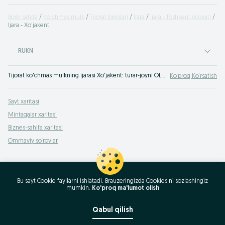
Bosh sahifa
Ko'chmas mulk
Tijorat binolari
Ijara
Ijara - Toshkent viloyati
Ijara - Xo'jakent
RUKN
Tijorat ko'chmas mulkning ijarasi Xo'jakent: turar-joyni OLX.uz O'zbekiston e'lonlar servisi yordamida ijaraga olish, berish Xo'jakent. OLX - doimo maqbul narxlardagi tijorat turar-joylarining ijarasi!
Ko‘proq Ko‘rsatish
Sayt xaritasi
Mintaqalar xaritasi
Biznes-sahifa xaritasi
Ommaviy so‘rovlar
Bu sayt Cookie fayllarni ishlatadi. Brauzeringizda Cookies'ni sozlashingiz
mumkin.
Ko'proq ma'lumot olish
Qabul qilish