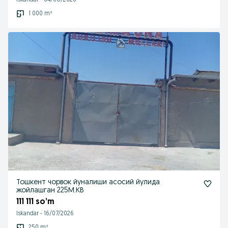
Iskandar
-
04/08/2026
1 000 m²
Тошкент чорвок йуналиши асосий йулида
жойлашган 225М.КВ
111 111 so’m
Iskandar
-
16/07/2026
250 m²