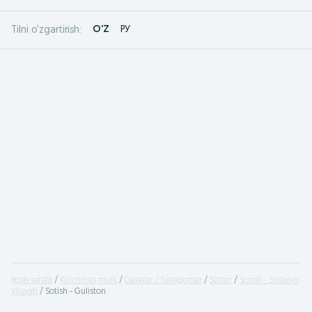
O'Z
РУ
Tilni o'zgartirish:
Bosh sahifa
Ko'chmas mulk
Garajlar / turargohlar
Sotish
Sotish - Sirdaryo
viloyati
Sotish - Guliston