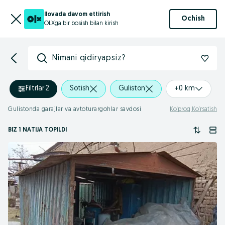
Ilovada davom ettirish
Ochish
OLXga bir bosish bilan kirish
Nimani qidiryapsiz?
Filtrlar
·
2
Sotish
Guliston
+0 km
Gulistonda garajlar va avtoturargohlar savdosi
Ko‘proq Ko‘rsatish
BIZ 1 NATIJA TOPILDI