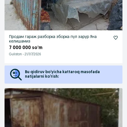
Продам гараж разборка зборка пул зарур Яна
келишамиз
7 000 000 so’m
Guliston
-
21/07/2026
Bu qidiruv bo’yicha kattaroq masofada
natijalarni ko’rish: