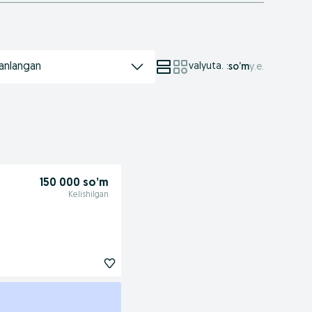
anlangan
valyuta.
:
so’m
у.е.
150 000 so’m
Kelishilgan