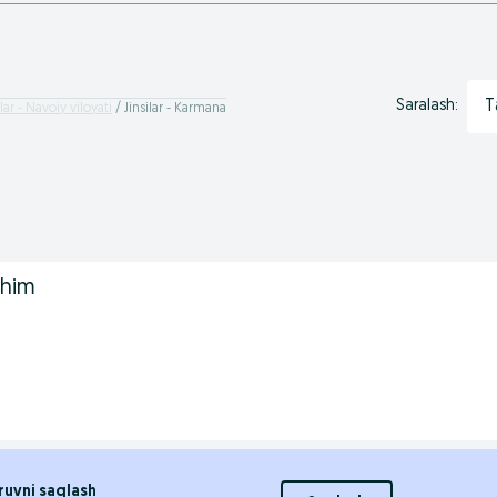
T
Saralash:
ilar - Navoiy viloyati
Jinsilar - Karmana
shim
ruvni saqlash