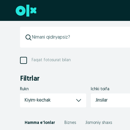
Futerga oʻtish
Faqat fotosurat bilan
Filtrlar
Rukn
Ichki toifa
Kiyim-kechak
Jinsilar
Hamma e'lonlar
Biznes
Jismoniy shaxs