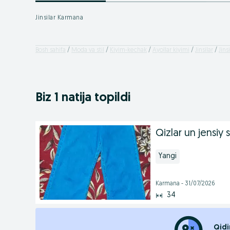
Jinsilar Karmana
Bosh sahifa
Moda va stil
Kiyim-kechak
Ayollar kiyimi
Jinsilar
Jins
Biz 1 natija topildi
Qizlar un jensiy 
Yangi
Karmana - 31/07/2026
34
Qidi