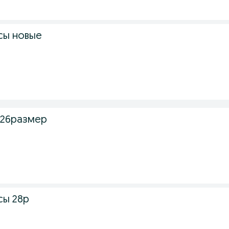
сы новые
 26размер
сы 28р