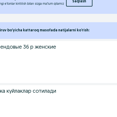
Saqlash
ngi e’lonlar kiritilish bilan sizga ma’lum qilamiz
iruv bo’yicha kattaroq masofada natijalarni ko’rish:
рендовые 36 р женские
ка куйлаклар сотилади