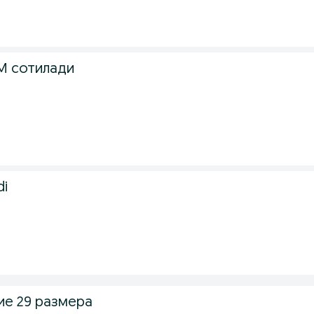
М сотилади
di
е 29 размера