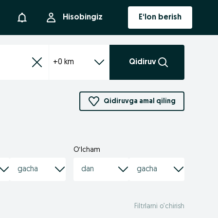
Bildirishnoma
Hisobingiz
E‘lon berish
+0 km
Qidiruv
Qidiruvga amal qiling
O‘lcham
Filtrlarni o’chirish