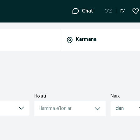
Chat
O'Z
РУ
Holati
Narx
Hamma e'lonlar