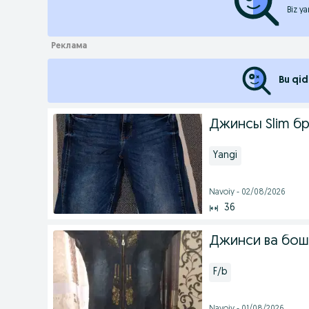
Biz ya
Bu qid
Джинсы Slim б
Yangi
Navoiy - 02/08/2026
36
Джинси ва бош
F/b