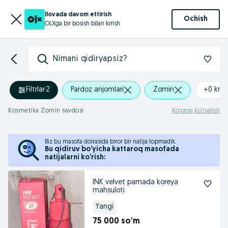
Ilovada davom ettirish
Ochish
OLXga bir bosish bilan kirish
Nimani qidiryapsiz?
Filtrlar
·
2
Pardoz anjomlari
Zomin
+0 km
Kosmetika Zomin savdosi
Ko‘proq Ko‘rsatish
Biz bu masofa doirasida biror bir natija topmadik.
Bu qidiruv bo’yicha kattaroq masofada
natijalarni ko’rish:
INK velvet pamada koreya
mahsuloti
Yangi
75 000 so’m