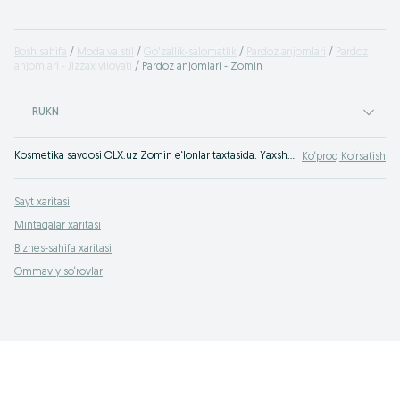
Bosh sahifa
Moda va stil
Go'zallik-salomatlik
Pardoz anjomlari
Pardoz
anjomlari - Jizzax viloyati
Pardoz anjomlari - Zomin
RUKN
Kosmetika savdosi OLX.uz Zomin e‘lonlar taxtasida. Yaxshi kosmetikani eng yaxshi narxlarda OLXda (avvalgi Torg) xarid qil!
Ko‘proq Ko‘rsatish
Sayt xaritasi
Mintaqalar xaritasi
Biznes-sahifa xaritasi
Ommaviy so‘rovlar