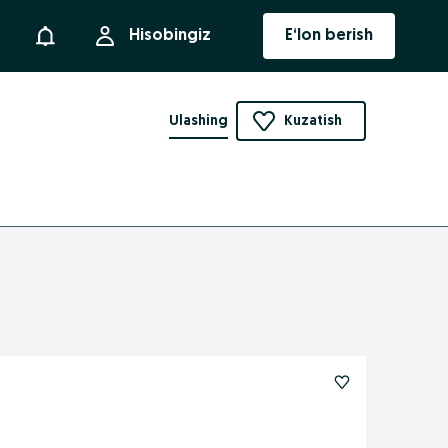
Bildirishnoma
Hisobingiz
E‘lon berish
Ulashing
Kuzatish