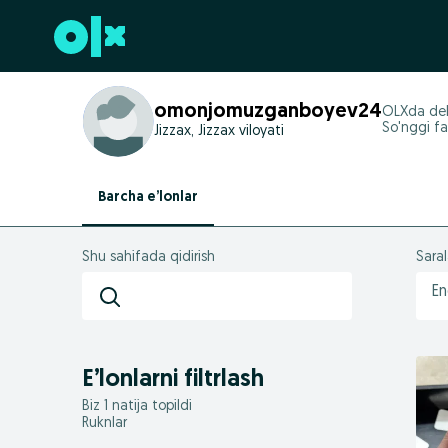
Futerga oʻtish
omonjomuzganboyev24
OLXda
de
So'nggi fa
Jizzax, Jizzax viloyati
Barcha e’lonlar
Shu sahifada qidirish
Sara
En
E’lonlarni filtrlash
Biz 1 natija topildi
Ruknlar