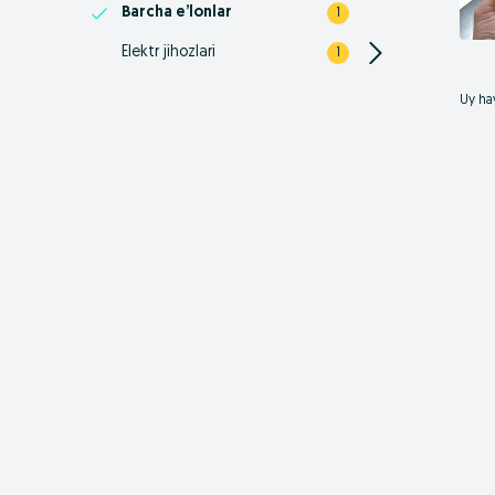
Barcha e’lonlar
1
Elektr jihozlari
1
Uy hay