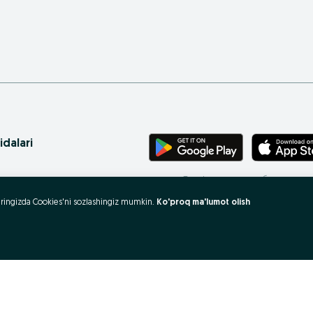
idalari
Телефонингиз учун бепул илова
ritasi
uzeringizda Cookies'ni sozlashingiz mumkin.
Ko'proq ma'lumot olish
 xaritasi
rovlar
 olish va sotish?