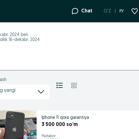
Chat
O'Z
РУ
kabr, 2024
beri
ollik 16-dekabr, 2024
lash
g yangi
Iphone 11 qora garantiya
3 500 000 so’m
Paxtakor