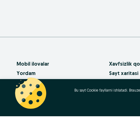
Mobil ilovalar
Xavfsizlik qo
Yordam
Sayt xaritasi
Pullik xizmatlar
Mintaqalar xa
Bu sayt Cookie fayllarni ishlatadi. Bra
OLX da biznes
Biznes-sahifa
Foydalanish shartlari
Ommaviy so‘
Maxfiylik siyosati
Kariera
Qanday sotib
Contact