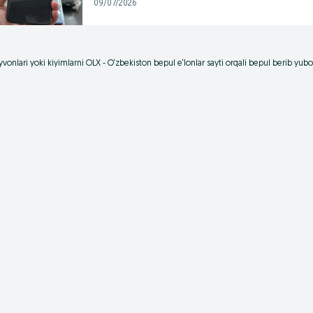
09/07/2026
vonlari yoki kiyimlarni OLX - O‘zbekiston bepul e‘lonlar sayti orqali bepul berib yu