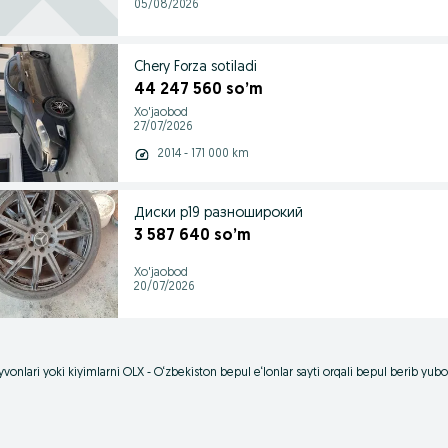
05/08/2026
Chery Forza sotiladi
44 247 560 so’m
Xo'jaobod
27/07/2026
2014 - 171 000 km
Диски р19 разноширокий
3 587 640 so’m
Xo'jaobod
20/07/2026
vonlari yoki kiyimlarni OLX - O‘zbekiston bepul e‘lonlar sayti orqali bepul berib yu