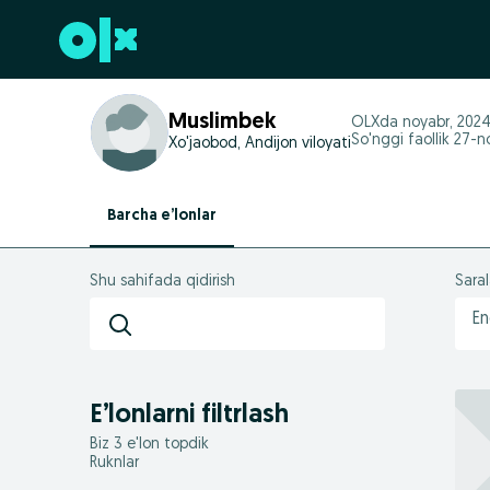
Futerga oʻtish
Muslimbek
OLXda
noyabr, 202
So'nggi faollik 27-n
Xo'jaobod, Andijon viloyati
Barcha e’lonlar
Shu sahifada qidirish
Sara
En
E’lonlarni filtrlash
Biz 3 e'lon topdik
Ruknlar