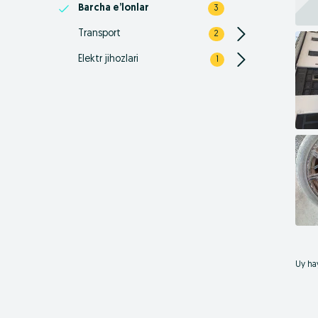
Barcha e’lonlar
3
Transport
2
Elektr jihozlari
1
Uy hay