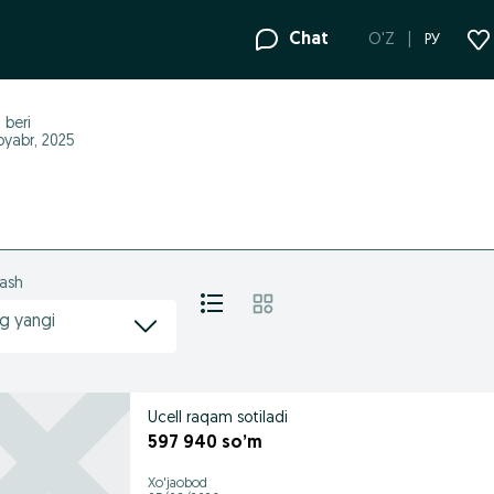
Chat
O'Z
РУ
4
beri
oyabr, 2025
lash
g yangi
Ucell raqam sotiladi
597 940 so’m
Xo'jaobod