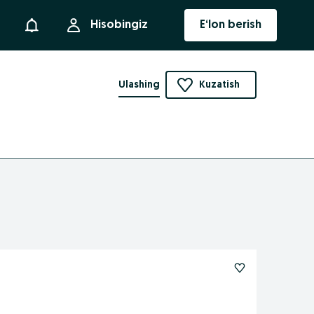
Bildirishnoma
Hisobingiz
E‘lon berish
Ulashing
Kuzatish