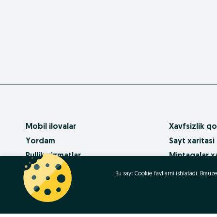
Mobil ilovalar
Xavfsizlik qo
Yordam
Sayt xaritasi
Pullik xizmatlar
Mintaqalar xa
OLX da biznes
Biznes-sahifa
Bu sayt Cookie fayllarni ishlatadi. Bra
Foydalanish shartlari
Ommaviy so‘
Maxfiylik siyosati
Kariera
Qanday sotib