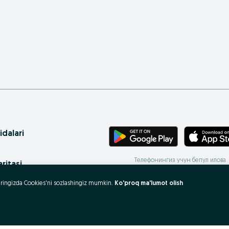
idalari
Телефонингиз учун бепул илова
ritasi
 xaritasi
uzeringizda Cookies'ni sozlashingiz mumkin.
Ko'proq ma'lumot olish
rovlar
 olish va sotish?