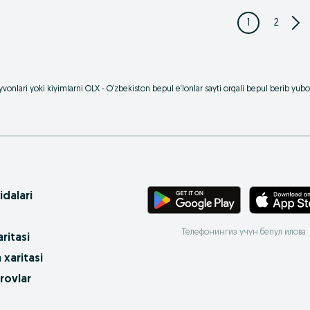
1
2
vonlari yoki kiyimlarni OLX - O‘zbekiston bepul e‘lonlar sayti orqali bepul berib yu
idalari
Телефонингиз учун бепул илова
ritasi
 xaritasi
rovlar