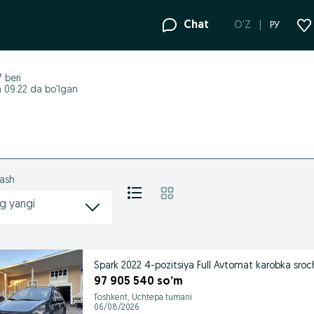
Chat
O'Z
РУ
7
beri
 09:22 da bo'lgan
lash
g yangi
Spark 2022 4-pozitsiya Full Avtomat karobka sroc
97 905 540 so’m
Toshkent, Uchtepa tumani
06/08/2026