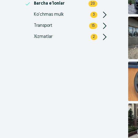
Barcha e’lonlar
20
Ko'chmas mulk
3
Transport
15
Xizmatlar
2