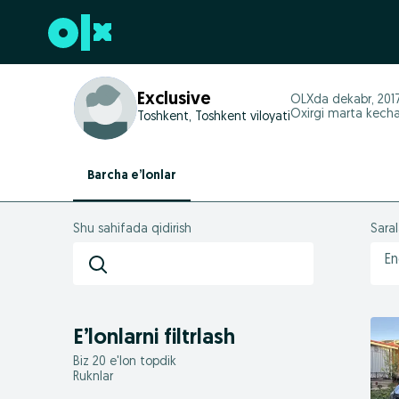
Futerga oʻtish
Exclusive
OLXda
dekabr, 201
Oxirgi marta kecha
Toshkent, Toshkent viloyati
Barcha e’lonlar
Shu sahifada qidirish
Sara
En
E’lonlarni filtrlash
Biz 20 e'lon topdik
Ruknlar