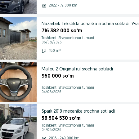
2022 - 72 000 km
Nazarbek Tekstilda uchaska srochna sotiladi. У
716 382 000 so’m
Toshkent, Shayxontohur tumani
06/08/2026
180 m²
Malibu 2 Original rul srochna sotiladi
950 000 so’m
Toshkent, Shayxontohur tumani
04/08/2026
Spark 2018 mexanika srochna sotiladi
58 504 530 so’m
Toshkent, Shayxontohur tumani
04/08/2026
2018 - 249 000 km