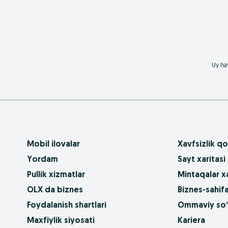
Uy hay
Mobil ilovalar
Xavfsizlik qo
Yordam
Sayt xaritasi
Pullik xizmatlar
Mintaqalar xa
OLX da biznes
Biznes-sahifa
Foydalanish shartlari
Ommaviy so‘
Maxfiylik siyosati
Kariera