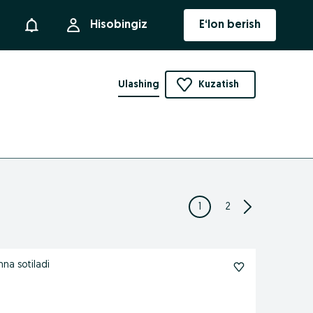
Bildirishnoma
Hisobingiz
E‘lon berish
Ulashing
Kuzatish
1
2
hna sotiladi