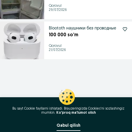
Qorovul
29/07/2026
Bloototh наушники без проводные
100 000 so’m
Qorovul
21/07/2026
Bu sayt Cookie fayllarni ishlatadi. Brauzeringizda Cookies'ni sozlashingiz
mumkin.
Ko'proq ma'lumot olish
Qabul qilish