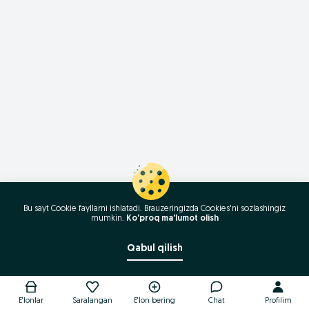
Bu sayt Cookie fayllarni ishlatadi. Brauzeringizda Cookies'ni sozlashingiz
mumkin.
Ko'proq ma'lumot olish
Qabul qilish
E'lonlar
Saralangan
E'lon bering
Chat
Profilim