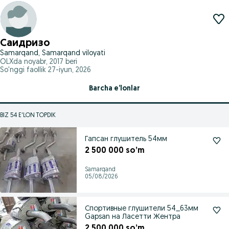
Саидризо
Samarqand, Samarqand viloyati
OLXda
noyabr, 2017
beri
So'nggi faollik 27-iyun, 2026
Barcha e’lonlar
BIZ 54 E'LON TOPDIK
Гапсан глушитель 54мм
2 500 000 so’m
Samarqand
05/08/2026
Спортивные глушители 54_63мм
Gapsan на Ласетти Жентра
2 500 000 so’m