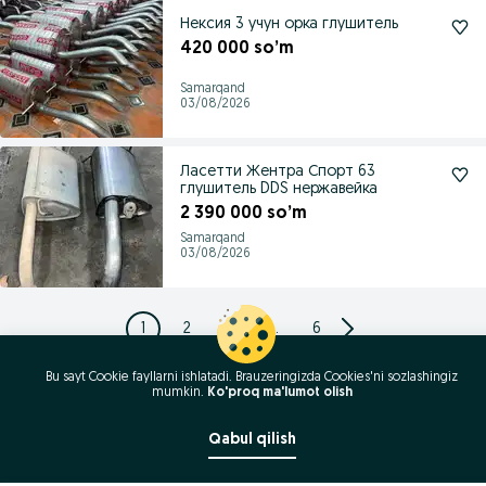
Нексия 3 учун орка глушитель
420 000 so’m
Samarqand
03/08/2026
Ласетти Жентра Спорт 63
глушитель DDS нержавейка
2 390 000 so’m
Samarqand
03/08/2026
1
2
3
...
6
Bu sayt Cookie fayllarni ishlatadi. Brauzeringizda Cookies'ni sozlashingiz
mumkin.
Ko'proq ma'lumot olish
Qabul qilish