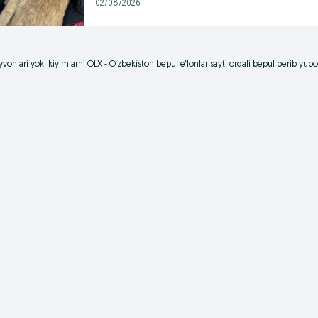
02/08/2026
vonlari yoki kiyimlarni OLX - O‘zbekiston bepul e‘lonlar sayti orqali bepul berib yu