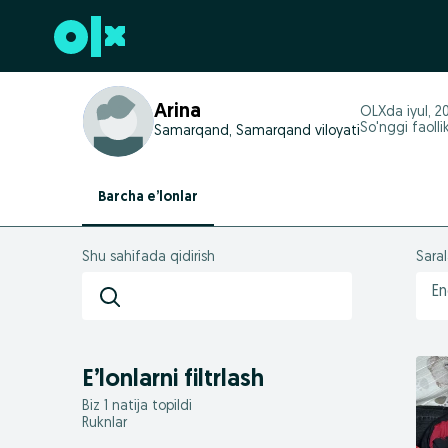
Futerga oʻtish
Arina
OLXda
iyul, 
So'nggi faolli
Samarqand, Samarqand viloyati
Barcha e’lonlar
Shu sahifada qidirish
Sara
En
E’lonlarni filtrlash
Biz 1 natija topildi
Ruknlar