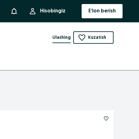
Bildirishnoma
Hisobingiz
E‘lon berish
Ulashing
Kuzatish