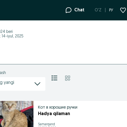
Chat
O'Z
РУ
2024
beri
k 14-iyul, 2025
lash
g yangi
Кот в хорошие ручки
Hadya qilaman
Samarqand