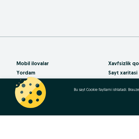
Mobil ilovalar
Xavfsizlik qo
Yordam
Sayt xaritasi
Pullik xizmatlar
Mintaqalar xa
Bu sayt Cookie fayllarni ishlatadi. Bra
OLX da biznes
Biznes-sahifa
Foydalanish shartlari
Ommaviy so‘
Maxfiylik siyosati
Kariera
Qanday sotib
Contact