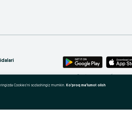
idalari
Телефонингиз учун бепул илова
ritasi
uzeringizda Cookies'ni sozlashingiz mumkin.
Ko'proq ma'lumot olish
 xaritasi
rovlar
 olish va sotish?