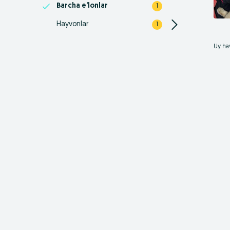
Barcha e’lonlar
1
Hayvonlar
1
Uy hay