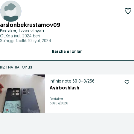
arslonbekrustamov09
Paxtakor, Jizzax viloyati
OLXda
iyul, 2024
beri
So'nggi faollik 10-iyul, 2024
Barcha e’lonlar
BIZ 1 NATIJA TOPILDI
Infinix note 30 8+8/256
Ayirboshlash
Paxtakor
30/07/2026