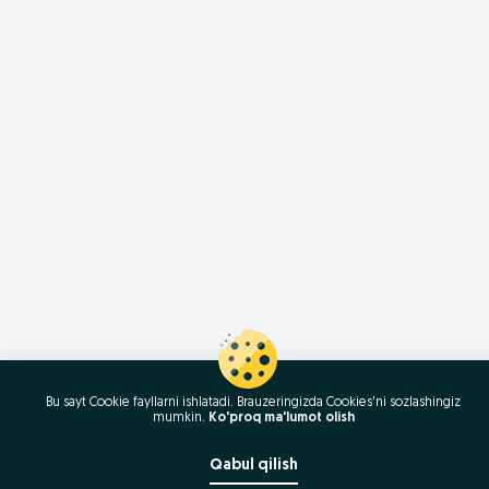
Bu sayt Cookie fayllarni ishlatadi. Brauzeringizda Cookies'ni sozlashingiz
mumkin.
Ko'proq ma'lumot olish
Qabul qilish