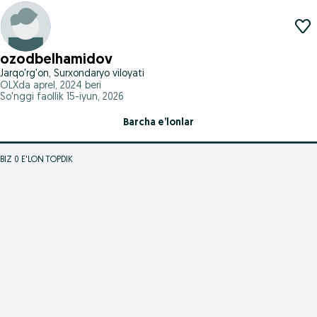
ozodbelhamidov
Jarqo'rg'on, Surxondaryo viloyati
OLXda
aprel, 2024
beri
So'nggi faollik 15-iyun, 2026
Barcha e’lonlar
BIZ 0 E'LON TOPDIK