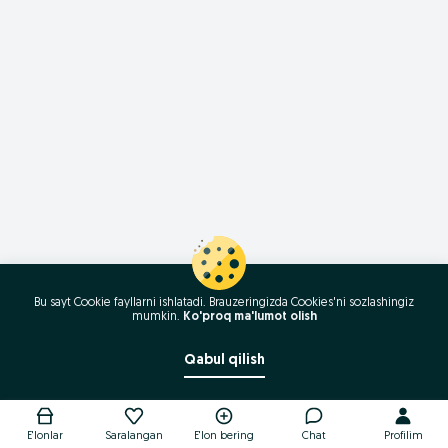
Bu sayt Cookie fayllarni ishlatadi. Brauzeringizda Cookies'ni sozlashingiz
mumkin.
Ko'proq ma'lumot olish
Qabul qilish
E'lonlar
Saralangan
E'lon bering
Chat
Profilim