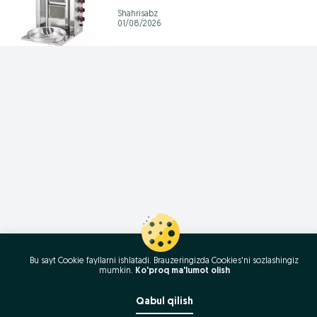
Shahrisabz
01/08/2026
Bu sayt Cookie fayllarni ishlatadi. Brauzeringizda Cookies'ni sozlashingiz
mumkin.
Ko'proq ma'lumot olish
Qabul qilish