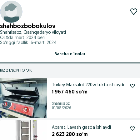
shahbozbobokulov
Shahrisabz, Qashqadaryo viloyati
OLXda
mart, 2024
beri
So'nggi faollik 16-mart, 2024
Barcha e’lonlar
BIZ 2 E'LON TOPDIK
Turkey Maxsulot 220w tukta ishlaydi
1 967 460 so’m
Shahrisabz
01/08/2026
Aparat, Lavash gazda ishlaydi
2 623 280 so’m