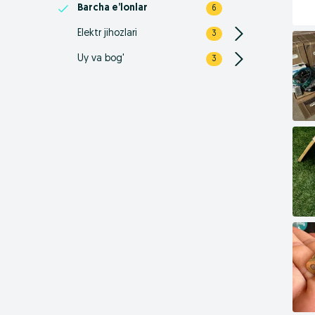
Barcha e’lonlar
6
Elektr jihozlari
3
Uy va bog'
3