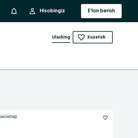
Bildirishnoma
Hisobingiz
E‘lon berish
Ulashing
Kuzatish
 кисмлар