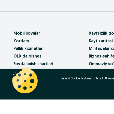
Mobil ilovalar
Xavfsizlik qo
Yordam
Sayt xaritasi
Pullik xizmatlar
Mintaqalar xa
OLX da biznes
Biznes-sahifa
Foydalanish shartlari
Ommaviy so‘
Maxfiylik siyosati
Kariera
Bu sayt Cookie fayllarni ishlatadi. Bra
Qanday sotib
Contact
OLX.bg
OLX.pl
OLX.ro
OLX.ua
OLX.pt