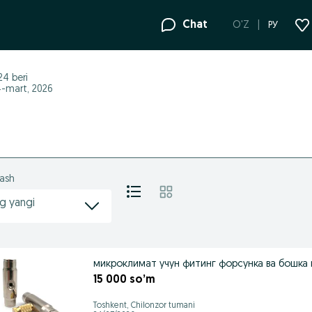
Chat
O'Z
РУ
024
beri
4-mart, 2026
lash
g yangi
микроклимат учун фитинг форсунка ва бошка
15 000 so’m
Toshkent, Chilonzor tumani