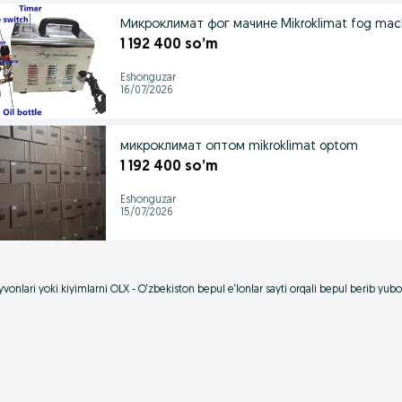
Микроклимат фог мачине Mikroklimat fog
1 192 400 so’m
Eshonguzar
16/07/2026
микроклимат оптом mikroklimat optom
1 192 400 so’m
Eshonguzar
15/07/2026
vonlari yoki kiyimlarni OLX - O‘zbekiston bepul e‘lonlar sayti orqali bepul berib yu