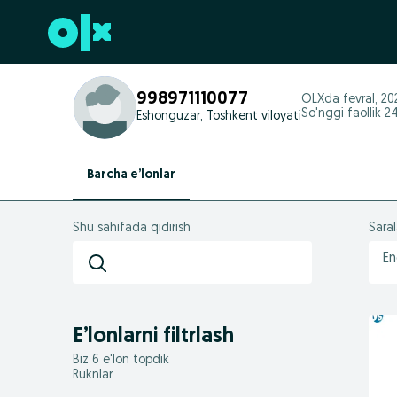
Futerga oʻtish
998971110077
OLXda
fevral, 2
So'nggi faollik 2
Eshonguzar, Toshkent viloyati
Barcha e’lonlar
Shu sahifada qidirish
Sara
En
E’lonlarni filtrlash
Biz 6 e'lon topdik
Ruknlar