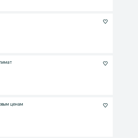
лимат
овым ценам