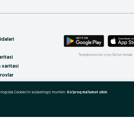
idalari
Телефонингиз учун бепул илова
ritasi
 xaritasi
rovlar
uzeringizda Cookies'ni sozlashingiz mumkin.
Ko'proq ma'lumot olish
 olish va sotish?