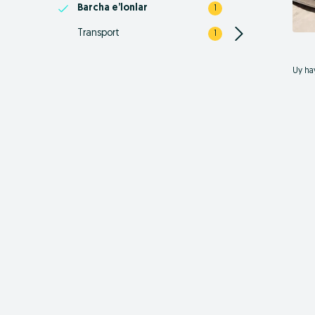
Barcha e’lonlar
1
Transport
1
Uy hay