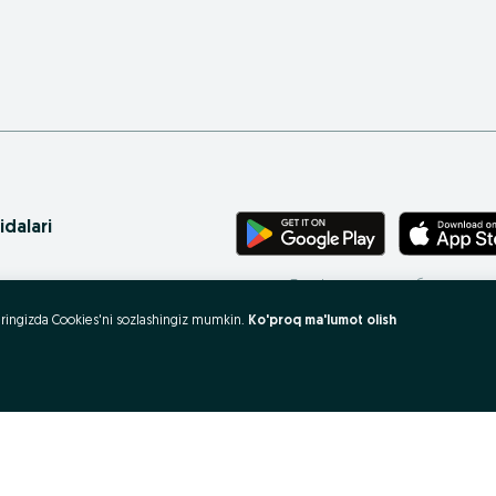
idalari
Телефонингиз учун бепул илова
ritasi
uzeringizda Cookies'ni sozlashingiz mumkin.
Ko'proq ma'lumot olish
 xaritasi
rovlar
 olish va sotish?