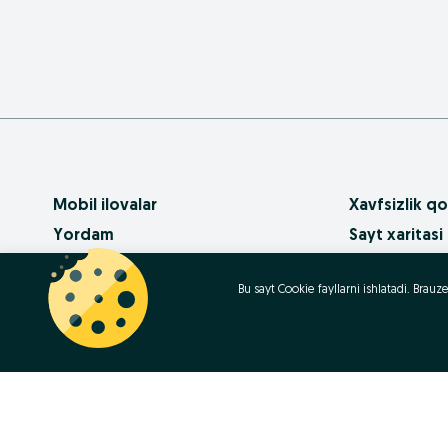
Mobil ilovalar
Xavfsizlik qo
Yordam
Sayt xaritasi
Pullik xizmatlar
Mintaqalar xa
Bu sayt Cookie fayllarni ishlatadi. Bra
OLX da biznes
Biznes-sahifa
Foydalanish shartlari
Ommaviy so‘
Maxfiylik siyosati
Kariera
Qanday sotib
Contact