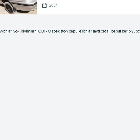
2004
vonlari yoki kiyimlarni OLX - O‘zbekiston bepul e‘lonlar sayti orqali bepul berib yu