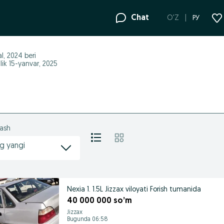
Chat
O'Z
РУ
al, 2024
beri
lik 15-yanvar, 2025
lash
g yangi
Nexia 1. 1.5L Jizzax viloyati Forish tumanida
40 000 000 so’m
Jizzax
Bugunda 06:58