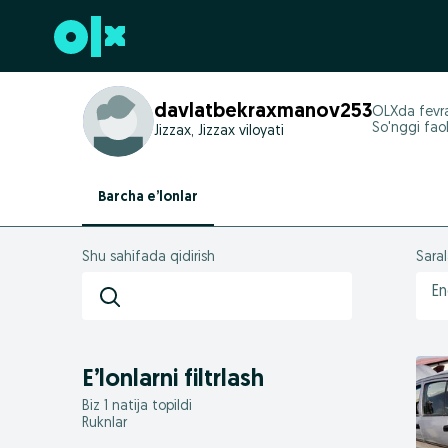
Futerga oʻtish
davlatbekraxmanov253
OLXda
fevr
So'nggi faol
Jizzax, Jizzax viloyati
Barcha e’lonlar
Shu sahifada qidirish
Sara
En
E’lonlarni filtrlash
Biz 1 natija topildi
Ruknlar