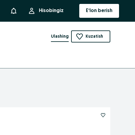
Bildirishnoma
Hisobingiz
E‘lon berish
Ulashing
Kuzatish