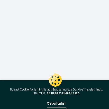
Bu sayt Cookie fayllarni ishlatadi. Brauzeringizda Cookies'ni sozlashingiz
mumkin.
Ko'proq ma'lumot olish
Qabul qilish