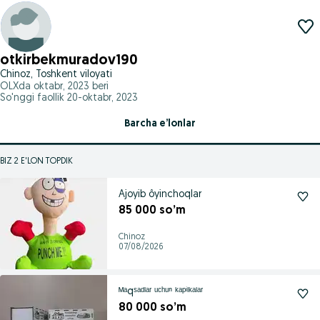
otkirbekmuradov190
Chinoz, Toshkent viloyati
OLXda
oktabr, 2023
beri
So'nggi faollik 20-oktabr, 2023
Barcha e’lonlar
BIZ 2 E'LON TOPDIK
Ajoyib ôyinchoqlar
85 000 so’m
Chinoz
07/08/2026
ᴹᵃqˢᵃᵈˡᵃʳ ᵘᶜʰᵘⁿ ᵏᵃᵖⁱˡᵏᵃˡᵃʳ
80 000 so’m