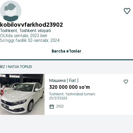
kobilovvfarkhod23902
Toshkent, Toshkent viloyati
OLXda
sentabr, 2023
beri
So'nggi faollik 02-sentabr, 2024
Barcha e’lonlar
BIZ 1 NATIJA TOPILDI
Машина ( Fiat )
320 000 000 so’m
Toshkent, Yashnobod tumani
25/07/2026
2022