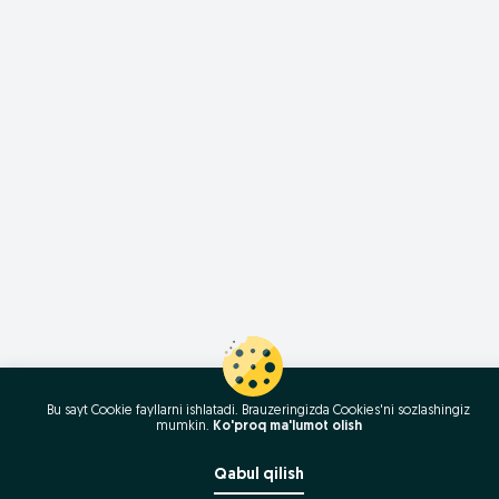
Bu sayt Cookie fayllarni ishlatadi. Brauzeringizda Cookies'ni sozlashingiz
mumkin.
Ko'proq ma'lumot olish
Qabul qilish