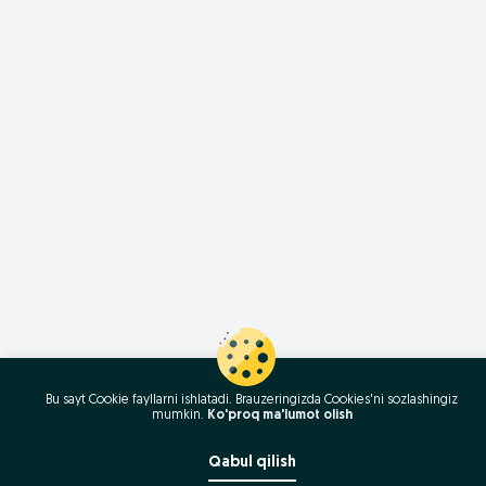
Bu sayt Cookie fayllarni ishlatadi. Brauzeringizda Cookies'ni sozlashingiz
mumkin.
Ko'proq ma'lumot olish
Qabul qilish