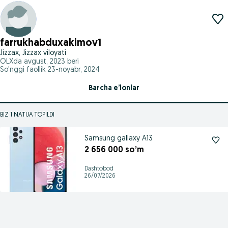
farrukhabduxakimov1
Jizzax, Jizzax viloyati
OLXda
avgust, 2023
beri
So'nggi faollik 23-noyabr, 2024
Barcha e’lonlar
BIZ 1 NATIJA TOPILDI
Samsung gallaxy A13
2 656 000 so’m
Dashtobod
26/07/2026