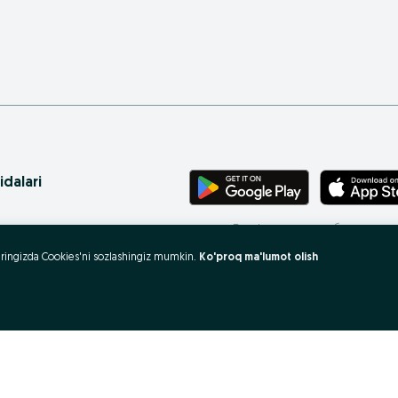
idalari
Телефонингиз учун бепул илова
ritasi
uzeringizda Cookies'ni sozlashingiz mumkin.
Ko'proq ma'lumot olish
 xaritasi
rovlar
 olish va sotish?