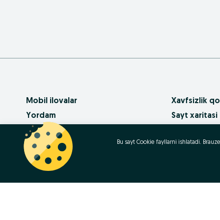
Mobil ilovalar
Xavfsizlik qo
Yordam
Sayt xaritasi
Pullik xizmatlar
Mintaqalar xa
Bu sayt Cookie fayllarni ishlatadi. Bra
OLX da biznes
Biznes-sahifa
Foydalanish shartlari
Ommaviy so‘
Maxfiylik siyosati
Kariera
Qanday sotib
Contact