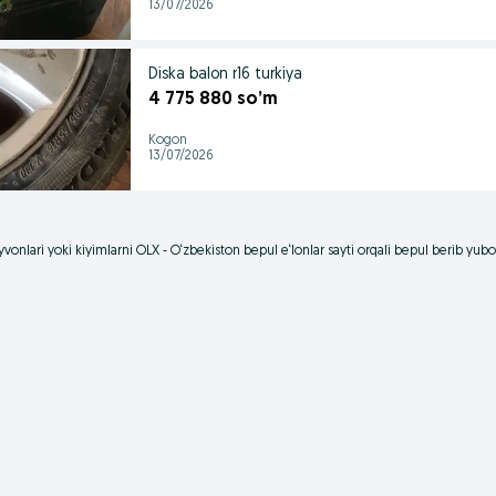
13/07/2026
Diska balon r16 turkiya
4 775 880 so’m
Kogon
13/07/2026
vonlari yoki kiyimlarni OLX - O‘zbekiston bepul e‘lonlar sayti orqali bepul berib yu