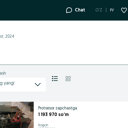
Chat
O'Z
РУ
st, 2024
lash
g yangi
Protsesor zapchastga
1 193 970 so’m
Kogon