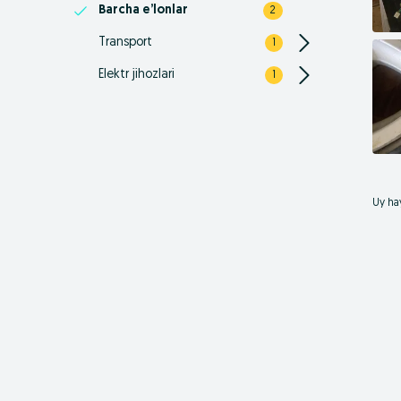
Barcha e’lonlar
2
Transport
1
Elektr jihozlari
1
Uy hay