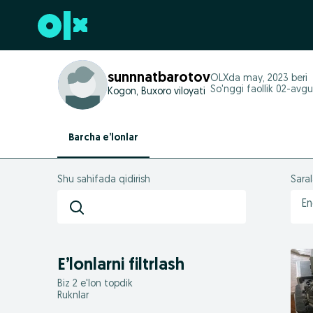
Futerga oʻtish
sunnnatbarotov
OLXda
may, 2023
beri
So'nggi faollik 02-avgu
Kogon, Buxoro viloyati
Barcha e’lonlar
Shu sahifada qidirish
Sara
En
E’lonlarni filtrlash
Biz 2 e'lon topdik
Ruknlar