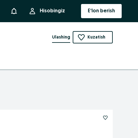
Bildirishnoma
Hisobingiz
E‘lon berish
Ulashing
Kuzatish