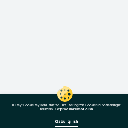
Bu sayt Cookie fayllarni ishlatadi. Brauzeringizda Cookies'ni sozlashingiz
mumkin.
Ko'proq ma'lumot olish
Qabul qilish