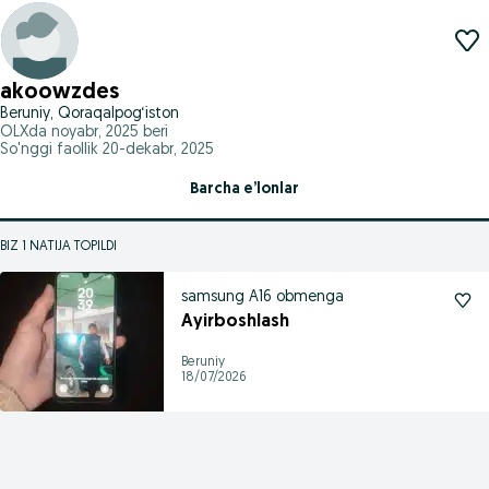
akoowzdes
Beruniy, Qoraqalpog‘iston
OLXda
noyabr, 2025
beri
So'nggi faollik 20-dekabr, 2025
Barcha e’lonlar
BIZ 1 NATIJA TOPILDI
samsung A16 obmenga
Ayirboshlash
Beruniy
18/07/2026