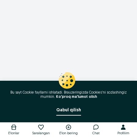
Bu sayt Cookie fayllarni ishlatadi. Brauzeringizda Cookies'ni sozlashingiz
mumkin.
Ko'proq ma'lumot olish
Qabul qilish
E'lonlar
Saralangan
E'lon bering
Chat
Profilim