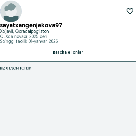
sayatxangenjekova97
Xo'jayli, Qoraqalpog‘iston
OLXda
noyabr, 2025
beri
So'nggi faollik 01-yanvar, 2026
Barcha e’lonlar
BIZ 0 E'LON TOPDIK