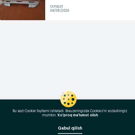
Uchqizil
04/08/2026
Bu sayt Cookie fayllarni ishlatadi. Brauzeringizda Cookies'ni sozlashingiz
mumkin.
Ko'proq ma'lumot olish
Qabul qilish