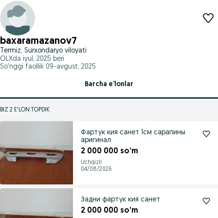
baxaramazanov7
Termiz, Surxondaryo viloyati
OLXda
iyul, 2025
beri
So'nggi faollik 09-avgust, 2025
Barcha e’lonlar
BIZ 2 E'LON TOPDIK
Фартук кия санет 1см сарапины
аригинал
2 000 000 so’m
Uchqizil
04/08/2026
Задни фартук кия санет
2 000 000 so’m