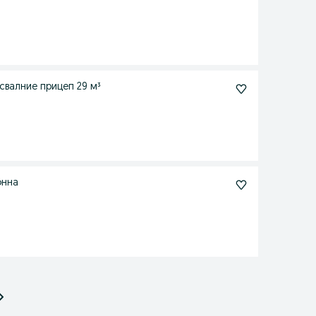
асвалние прицеп 29 м³
онна