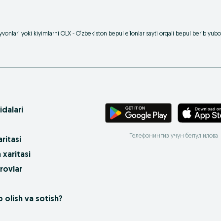
vonlari yoki kiyimlarni OLX - O‘zbekiston bepul e‘lonlar sayti orqali bepul berib yu
idalari
Телефонингиз учун бепул илова
ritasi
 xaritasi
rovlar
 olish va sotish?