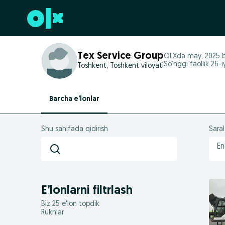
Futerga oʻtish
Tex Service Group
OLXda
may, 2025
b
So'nggi faollik 26-i
Toshkent, Toshkent viloyati
Barcha e’lonlar
Shu sahifada qidirish
Sara
En
E’lonlarni filtrlash
Biz 25 e'lon topdik
Ruknlar