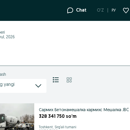
Chat
O'Z
РУ
eri
yul, 2026
lash
g yangi
Сармих Б
328 341 750 so’m
Toshkent, Sirg‘ali tumani