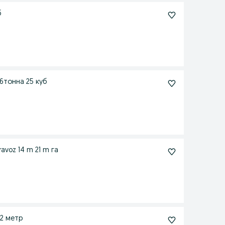
б
.6тонна 25 куб
avoz 14 m 21 m га
32 метр