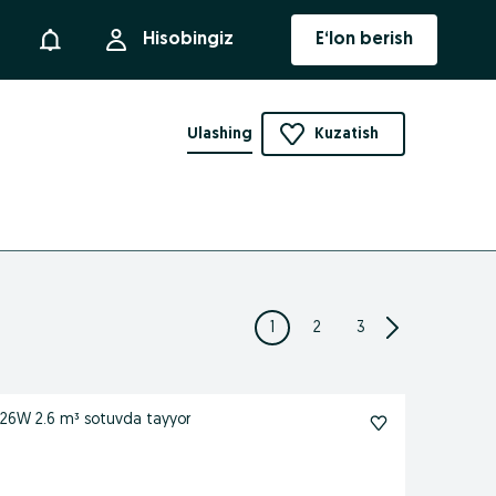
Bildirishnoma
Hisobingiz
E‘lon berish
Ulashing
Kuzatish
1
2
3
етонамешалка кармихс Мешалка JBC 26W 2.6 m³ sotuvda tayyor