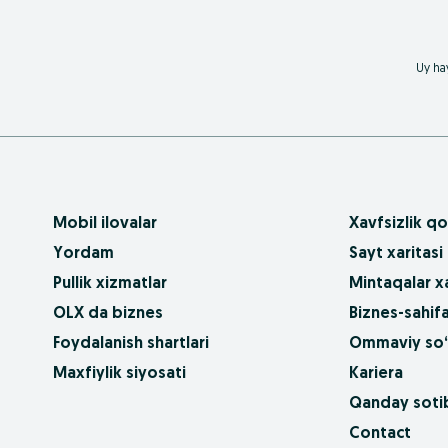
Uy hay
Mobil ilovalar
Xavfsizlik qo
Yordam
Sayt xaritasi
Pullik xizmatlar
Mintaqalar xa
OLX da biznes
Biznes-sahifa
Foydalanish shartlari
Ommaviy so‘
Maxfiylik siyosati
Kariera
Qanday sotib
Contact