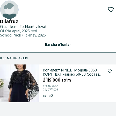
Dilafruz
G'azalkent, Toshkent viloyati
OLXda
aprel, 2025
beri
So'nggi faollik 13-may, 2026
Barcha e’lonlar
BIZ 1 NATIJA TOPILDI
Копмлект NINELLI. Модель 6060.
КОМПЛЕКТ Размер 50-60 Состав
САТИН + Г
2 119 000 so’m
G'azalkent
24/07/2026
50