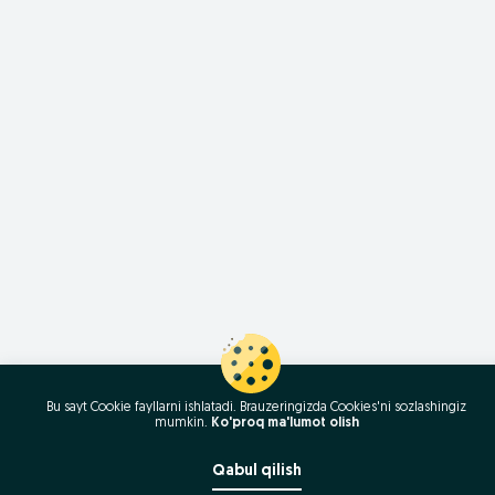
Bu sayt Cookie fayllarni ishlatadi. Brauzeringizda Cookies'ni sozlashingiz
mumkin.
Ko'proq ma'lumot olish
Qabul qilish