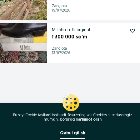
Zangiota
19/07/2026
M John tufli orginal
1 300 000 so’m
Zangiota
13/07/2026
Bu sayt Cookie fayllarni ishlatadi. Brauzeringizda Cookies'ni sozlashingiz
mumkin.
Ko'proq ma'lumot olish
Qabul qilish