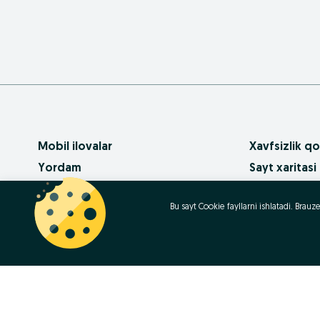
Mobil ilovalar
Xavfsizlik qo
Yordam
Sayt xaritasi
Pullik xizmatlar
Mintaqalar xa
Bu sayt Cookie fayllarni ishlatadi. Bra
OLX da biznes
Biznes-sahifa
Foydalanish shartlari
Ommaviy so‘
Maxfiylik siyosati
Kariera
Qanday sotib
Contact