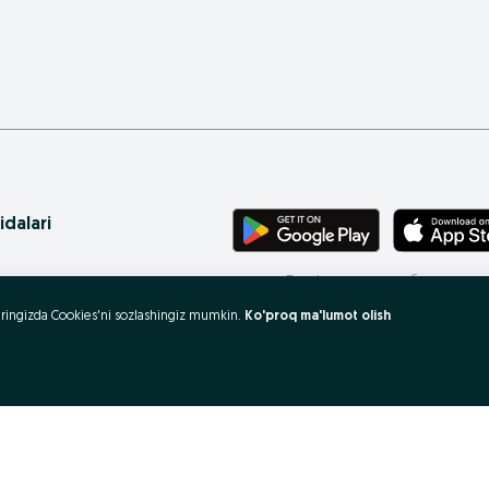
idalari
Телефонингиз учун бепул илова
ritasi
uzeringizda Cookies'ni sozlashingiz mumkin.
Ko'proq ma'lumot olish
 xaritasi
rovlar
 olish va sotish?