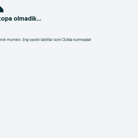
i topa olmadik…
borish mumkin. Eng yaxshi takliflar sizni OLXda kutmoqda!