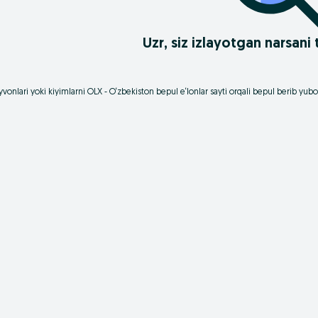
Uzr, siz izlayotgan narsan
vonlari yoki kiyimlarni OLX - O‘zbekiston bepul e‘lonlar sayti orqali bepul berib yu