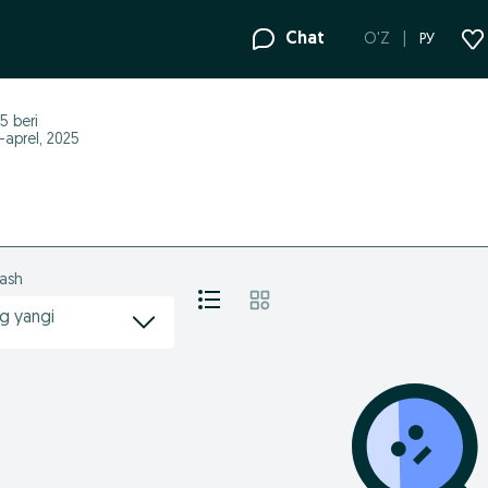
Chat
O'Z
РУ
25
beri
3-aprel, 2025
lash
g yangi