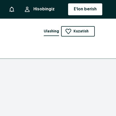
Bildirishnoma
Hisobingiz
E‘lon berish
Ulashing
Kuzatish