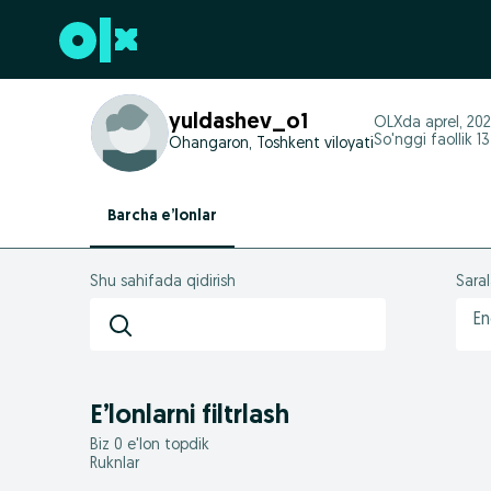
Futerga oʻtish
yuldashev_o1
OLXda
aprel, 20
So'nggi faollik 1
Ohangaron, Toshkent viloyati
Barcha e’lonlar
Shu sahifada qidirish
Sara
En
E’lonlarni filtrlash
Biz 0 e'lon topdik
Ruknlar